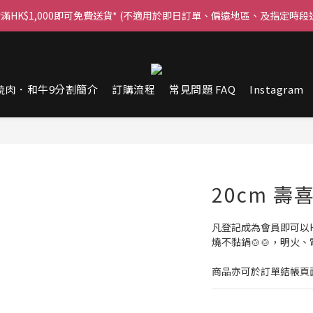
滿HK$1,000即可免費送貨* (不適用於即日訂單、偏遠地區、及指定時段
每晚23:59截單，立即下單！
每晚23:59截單，立即下單！
焼肉．和牛9分割簡介
訂購流程
常見問題 FAQ
Instagram
20cm 
凡登記成為會員即可以HK$
燒不黏鍋🍲🍲，明火
商品亦可於訂單結帳頁