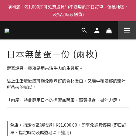
購物滿HK$1,000即可免費送貨* (不適用於即日訂單、偏遠地區、
每晚23:59截單，立即下單！
及指定時段送貨)
每晚23:59截單，立即下單！
日本無菌蛋一份 (兩枚)
壽喜燒另一靈魂是用來沾牛肉的生雞蛋。
沾上生蛋液後既可避免剛煮好的食材燙口，又能中和濃郁的醬汁
所帶來的膩感。
「肉屋」特此選用日本的極濃無菌蛋，蛋黃挺身，掛汁力足。
全店，指定地區購物滿HK$1,000.00，即享免運費優惠 (即日訂
單、指定時間及偏遠地區不適用)